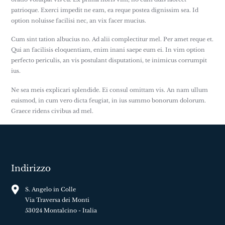
patrioque. Exerci impedit ne eam, ea reque postea dignissim sea. Id
option noluisse facilisi nec, an vix facer mucius.
Cum sint tation albucius no. Ad alii complectitur mel. Per amet reque et.
Qui an facilisis eloquentiam, enim inani saepe eum ei. In vim option
perfecto periculis, an vis postulant disputationi, te inimicus corrumpit
ius.
Ne sea meis explicari splendide. Ei consul omittam vis. An nam ullum
euismod, in cum vero dicta feugiat, in ius summo bonorum dolorum.
Graece ridens civibus ad mel.
Indirizzo
S. Angelo in Colle
Via Traversa dei Monti
53024 Montalcino - Italia