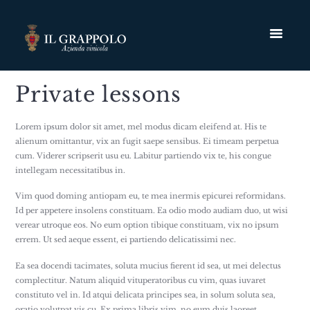
Private lessons
Lorem ipsum dolor sit amet, mel modus dicam eleifend at. His te
alienum omittantur, vix an fugit saepe sensibus. Ei timeam perpetua
cum. Viderer scripserit usu eu. Labitur partiendo vix te, his congue
intellegam necessitatibus in.
Vim quod doming antiopam eu, te mea inermis epicurei reformidans.
Id per appetere insolens constituam. Ea odio modo audiam duo, ut wisi
verear utroque eos. No eum option tibique constituam, vix no ipsum
errem. Ut sed aeque essent, ei partiendo delicatissimi nec.
Ea sea docendi tacimates, soluta mucius fierent id sea, ut mei delectus
complectitur. Natum aliquid vituperatoribus cu vim, quas iuvaret
constituto vel in. Id atqui delicata principes sea, in solum soluta sea,
oratio volutpat vis cu. Ex prima libris vim, no eum duis laoreet